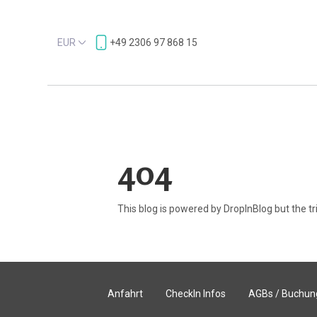
EUR
+49 2306 97 868 15
404
This blog is powered by DropInBlog but the tri
Anfahrt
CheckIn Infos
AGBs / Buchun